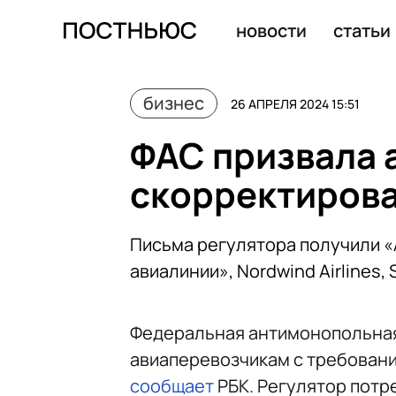
Все бывшие IKEA в ТЦ «Мега» переоборудуют под скл
новости
статьи
бизнес
26 АПРЕЛЯ 2024 15:51
ФАС призвала 
скорректирова
Письма регулятора получили «
авиалинии», Nordwind Airlines, S
Федеральная антимонопольная
авиаперевозчикам с требовани
сообщает
РБК. Регулятор потр