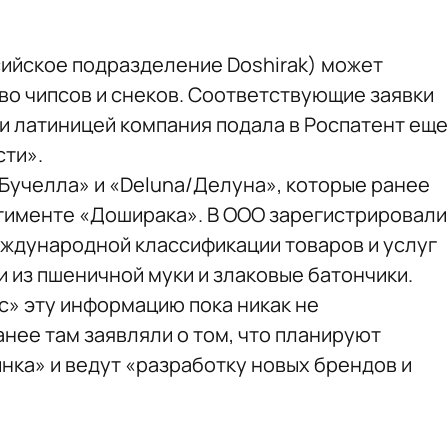
ийское подразделение Doshirak) может
во чипсов и снеков. Соответствующие заявки
 и латиницей компания подала в Роспатент еще
ти».
/Бучелла» и «Deluna/Делуна», которые ранее
тименте «Доширака». В ООО зарегистрировали
Международной классификации товаров и услуг
и из пшеничной муки и злаковые батончики.
с» эту информацию пока никак не
нее там заявляли о том, что планируют
нка» и ведут «разработку новых брендов и