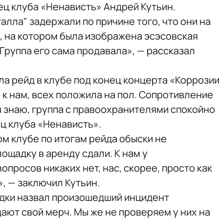
ц клуба «Ненависть» Андрей Кутьин.
алла" задержали по причине того, что они на
, на котором была изображена эсэсовская
 Группа его сама продавала», — рассказал
ла рейд в клубе под конец концерта «Коррози
 к нам, всех положила на пол. Сопротивление
я знаю, группа с правоохранителями спокойно
ц клуба «Ненависть».
ом клубе по итогам рейда обыски не
ощадку в аренду сдали. К нам у
просов никаких нет, нас, скорее, просто как
, — заключил Кутьин.
дки назвал произошедший инцидент
ают свой мерч. Мы же не проверяем у них на