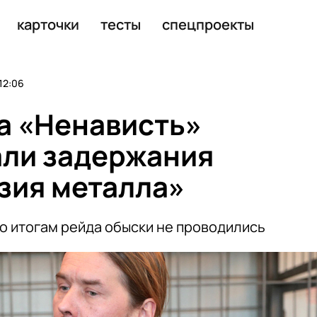
ания группы «Коррозия металла»
карточки
тесты
спецпроекты
12:06
а «Ненависть»
али задержания
зия металла»
по итогам рейда обыски не проводились