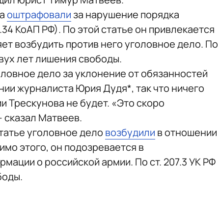
ва
оштрафовали
за нарушение порядка
.34 КоАП РФ). По этой статье он привлекается
ляет возбудить против него уголовное дело. По
 двух лет лишения свободы.
оловное дело за уклонение от обязанностей
ии журналиста Юрия Дудя*, так что ничего
и Трескунова не будет. «Это скоро
— сказал Матвеев.
статье уголовное дело
возбудили
в отношении
имо этого, он подозревается в
ации о российской армии. По ст. 207.3 УК РФ
боды.