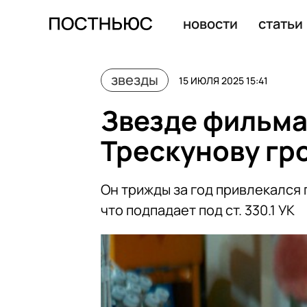
Режиссера Александра Митту кремируют 17 июля
новости
статьи
звезды
15 ИЮЛЯ 2025 15:41
Звезде фильма
Трескунову гр
Он трижды за год привлекался 
что подпадает под ст. 330.1 УК