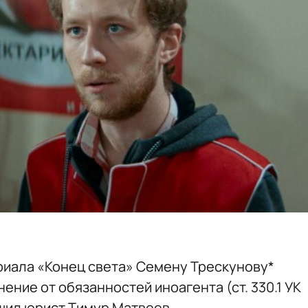
риала «Конец света» Семену Трескунову*
ение от обязанностей иноагента (ст. 330.1 УК
щил юрист Тимур Матвеев.