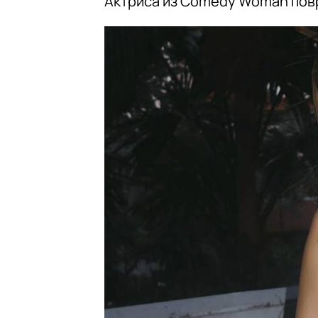
Актриса из Comedy Woman повр