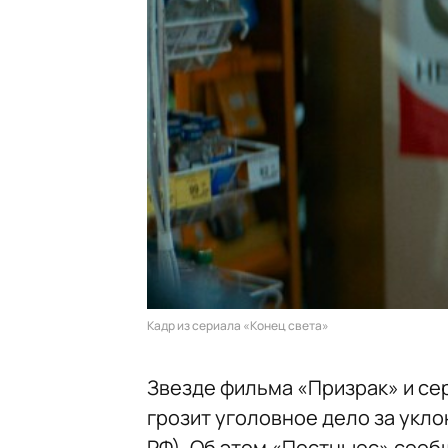
Кадр из сериала «Конец света»
Звезде фильма «Призрак» и се
грозит уголовное дело за уклон
РФ). Об этом «Постньюс» сооб