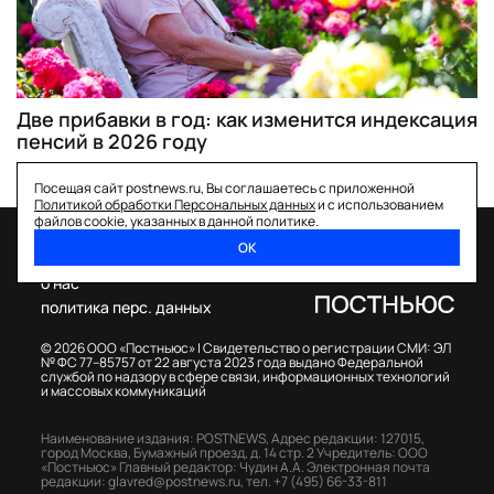
Две прибавки в год: как изменится индексация
пенсий в 2026 году
Посещая сайт postnews.ru, Вы соглашаетесь с приложенной
Политикой обработки Персональных данных
и с использованием
файлов cookie, указанных в данной политике.
ОК
спецпроекты
о нас
политика перс. данных
© 2026 ООО «Постньюс» |
Свидетельство о регистрации СМИ: ЭЛ
№ ФС 77–85757 от 22 августа 2023 года выдано Федеральной
службой по надзору в сфере связи, информационных технологий
и массовых коммуникаций
Наименование издания: POSTNEWS,
Адрес редакции: 127015,
город Москва, Бумажный проезд, д. 14 стр. 2
Учредитель: ООО
«Постньюс»
Главный редактор: Чудин А.А.
Электронная почта
редакции:
glavred@postnews.ru
,
тел.
+7 (495) 66-33-811