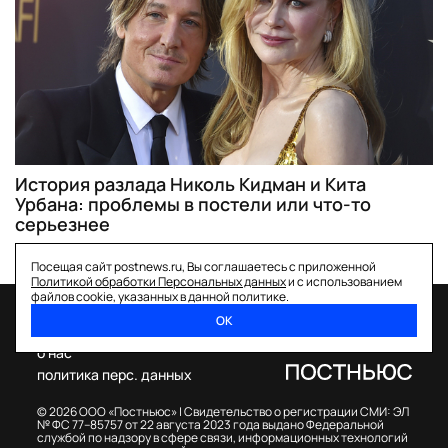
История разлада Николь Кидман и Кита
Урбана: проблемы в постели или что-то
серьезнее
Посещая сайт postnews.ru, Вы соглашаетесь с приложенной
Политикой обработки Персональных данных
и с использованием
файлов cookie, указанных в данной политике.
ОК
спецпроекты
о нас
политика перс. данных
© 2026 ООО «Постньюс» |
Свидетельство о регистрации СМИ: ЭЛ
№ ФС 77–85757 от 22 августа 2023 года выдано Федеральной
службой по надзору в сфере связи, информационных технологий