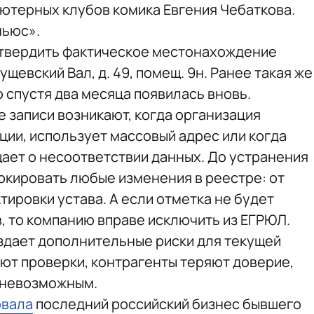
ьютерных клубов комика Евгения Чебаткова.
ньюс».
дтвердить фактическое местонахождение
ущевский Вал, д. 49, помещ. 9н. Ранее такая же
 спустя два месяца появилась вновь.
 записи возникают, когда организация
ции, использует массовый адрес или когда
ет о несоответствии данных. До устранения
кировать любые изменения в реестре: от
ировки устава. А если отметка не будет
, то компанию вправе исключить из ЕГРЮЛ.
оздает дополнительные риски для текущей
ают проверки, контрагенты теряют доверие,
я невозможным.
овала
последний российский бизнес бывшего