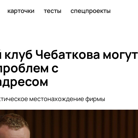
ом на ГУМ-катке
карточки
тесты
спецпроекты
клуб Чебаткова могут
проблем с
адресом
ктическое местонахождение фирмы