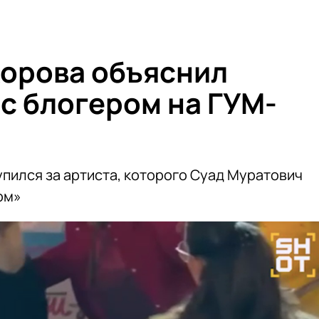
орова объяснил
 с блогером на ГУМ-
упился за артиста, которого Суад Муратович
ом»