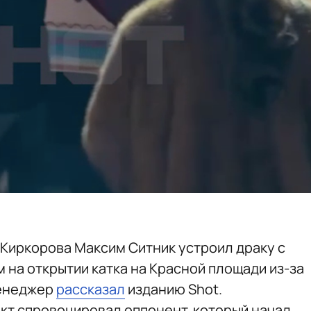
Киркорова Максим Ситник устроил драку с
на открытии катка на Красной площади из-за
менеджер
рассказал
изданию Shot.
икт спровоцировал оппонент, который начал