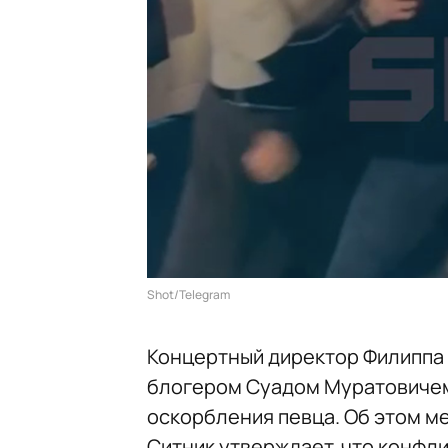
Shot/Telegram
Концертный директор Филиппа 
блогером Суадом Муратовичем 
оскорбления певца. Об этом 
Ситник утверждает, что конфл