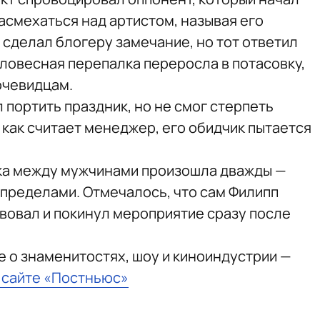
асмехаться над артистом, называя его
 сделал блогеру замечание, но тот ответил
словесная перепалка переросла в потасовку,
очевидцам.
л портить праздник, но не смог стерпеть
 как считает менеджер, его обидчик пытается
чка между мужчинами произошла дважды —
о пределами. Отмечалось, что сам Филипп
твовал и покинул мероприятие сразу после
е о знаменитостях, шоу и киноиндустрии —
а сайте «Постньюс»