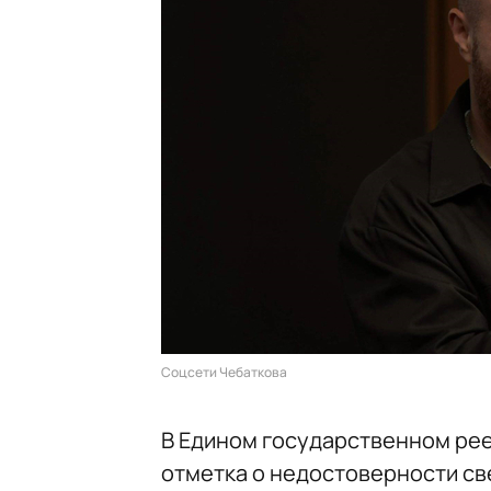
Соцсети Чебаткова
В Едином государственном ре
отметка о недостоверности св