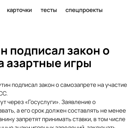
ветского народа 19 апреля
карточки
тесты
спецпроекты
н подписал закон о
а азартные игры
тин подписал закон о самозапрете на участие
СС.
ут через «Госуслуги». Заявление о
вать, а его срок должен составлять не менее
анину запретят принимать ставки, в том числе
нные знаки игорных заведений, заключать