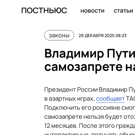
Путин подписал закон о Дне памяти жертв геноцида со
новости
статьи
законы
29 ДЕКАБРЯ 2025 08:23
Владимир Пути
самозапрете н
Президент России Владимир Пу
в азартных играх,
сообщает
ТА
Подключить его россияне смог
самозапрете нельзя будет отоз
12 месяцев. После этого гражд
интерактивные, получать обме