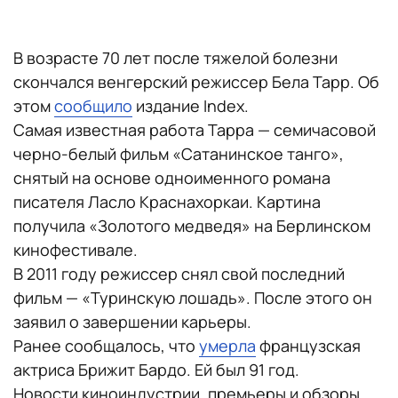
В возрасте 70 лет после тяжелой болезни
скончался венгерский режиссер Бела Тарр. Об
этом
сообщило
издание Index.
Самая известная работа Тарра — семичасовой
черно-белый фильм «Сатанинское танго»,
снятый на основе одноименного романа
писателя Ласло Краснахоркаи. Картина
получила «Золотого медведя» на Берлинском
кинофестивале.
В 2011 году режиссер снял свой последний
фильм — «Туринскую лошадь». После этого он
заявил о завершении карьеры.
Ранее сообщалось, что
умерла
французская
актриса Брижит Бардо. Ей был 91 год.
Новости киноиндустрии, премьеры и обзоры