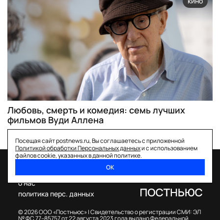
кино
Любовь, смерть и комедия: семь лучших
фильмов Вуди Аллена
Посещая сайт postnews.ru, Вы соглашаетесь с приложенной
Политикой обработки Персональных данных
и с использованием
файлов cookie, указанных в данной политике.
ОК
спецпроекты
о нас
политика перс. данных
© 2026 ООО «Постньюс» |
Свидетельство о регистрации СМИ: ЭЛ
№ ФС 77–85757 от 22 августа 2023 года выдано Федеральной