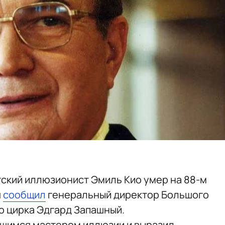
тский иллюзионист Эмиль Кио умер на 88-м
я
сообщил
генеральный директор Большого
о цирка Эдгард Запашный.
ющимся мастером иллюзии и выразил