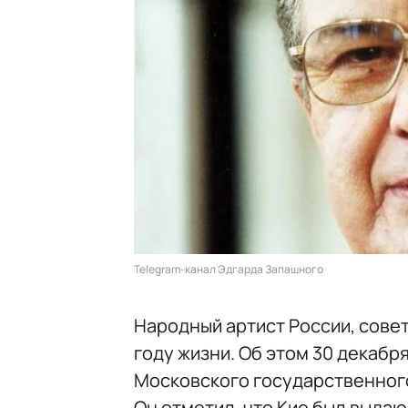
Telegram-канал Эдгарда Запашного
Народный артист России, сове
году жизни. Об этом 30 декабр
Московского государственног
Он отметил, что Кио был выда