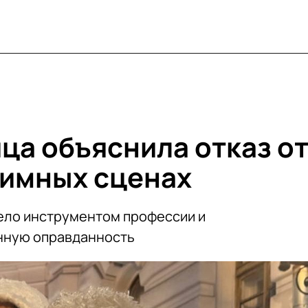
ца объяснила отказ о
тимных сценах
тело инструментом профессии и
нную оправданность