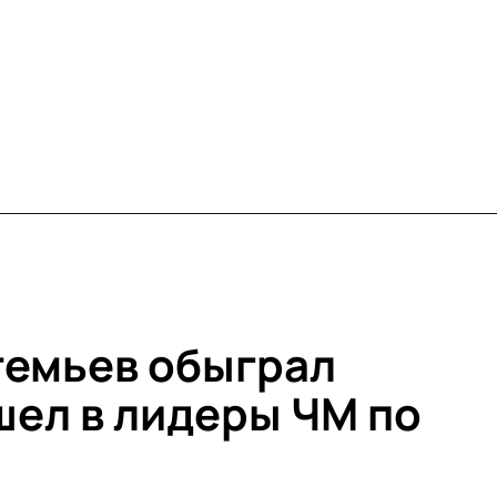
темьев обыграл
шел в лидеры ЧМ по