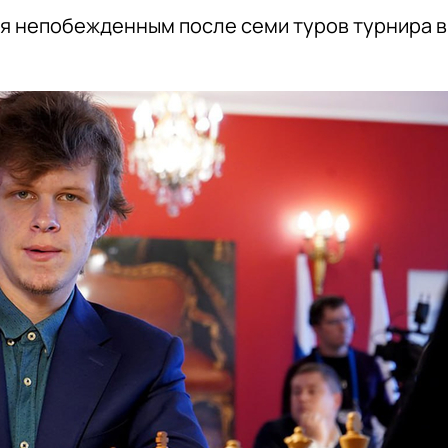
я непобежденным после семи туров турнира в