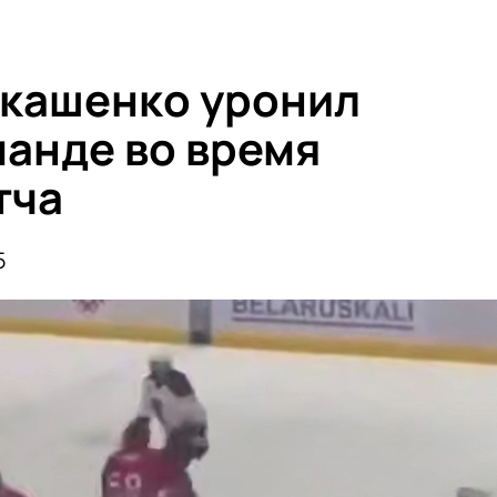
укашенко уронил
манде во время
тча
5