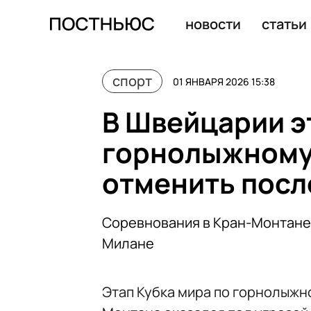
Александра Лукашенко уронил партнер по команде во 
новости
статьи
спорт
01 ЯНВАРЯ 2026 15:38
В Швейцарии э
горнолыжному 
отменить посл
Соревнования в Кран-Монтане
Милане
Этап Кубка мира по горнолыжн