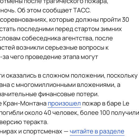
 отмены после трагического пожара,
ночь. Об этом сообщает ТАСС.
х соревнованиях, которые должны пройти 30
и стать последними перед стартом зимних
 словам собеседника агентства, после
астей возникли серьезные вопросы к
-за чего проведение этапа могут
ти оказались в сложном положении, поскольку
зана с многомиллионными вложениями, а
начительные финансовые потери.
е Кран-Монтана
произошел
пожар в баре Le
 погибли около 40 человек, более 100 получил
 версию теракта.
рнирах и спортсменах —
читайте в разделе