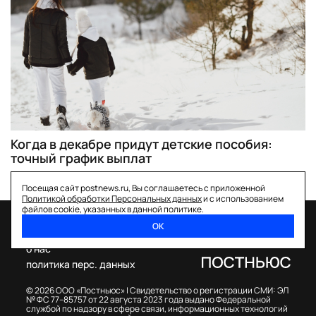
Когда в декабре придут детские пособия:
точный график выплат
Посещая сайт postnews.ru, Вы соглашаетесь с приложенной
Политикой обработки Персональных данных
и с использованием
файлов cookie, указанных в данной политике.
ОК
спецпроекты
о нас
политика перс. данных
© 2026 ООО «Постньюс» |
Свидетельство о регистрации СМИ: ЭЛ
№ ФС 77–85757 от 22 августа 2023 года выдано Федеральной
службой по надзору в сфере связи, информационных технологий