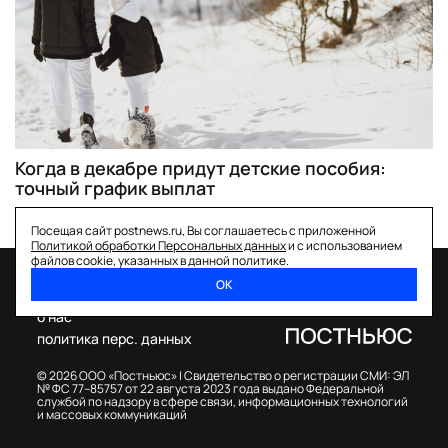
Когда в декабре придут детские пособия:
точный график выплат
Посещая сайт postnews.ru, Вы соглашаетесь с приложенной
Политикой обработки Персональных данных
и с использованием
файлов cookie, указанных в данной политике.
ОК
спецпроекты
о нас
политика перс. данных
© 2026 ООО «Постньюс» |
Свидетельство о регистрации СМИ: ЭЛ
№ ФС 77–85757 от 22 августа 2023 года выдано Федеральной
службой по надзору в сфере связи, информационных технологий
и массовых коммуникаций