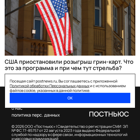
США приостановили розыгрыш грин-карт. Что
это за программа и при чем тут стрельба?
Посещая сайт postnews.ru, Вы соглашаетесь с приложенной
Политикой обработки Персональных данных
и с использованием
файлов cookie, указанных в данной политике.
ОК
спецпроекты
о нас
политика перс. данных
© 2026 ООО «Постньюс» |
Свидетельство о регистрации СМИ: ЭЛ
№ ФС 77–85757 от 22 августа 2023 года выдано Федеральной
службой по надзору в сфере связи, информационных технологий
и массовых коммуникаций