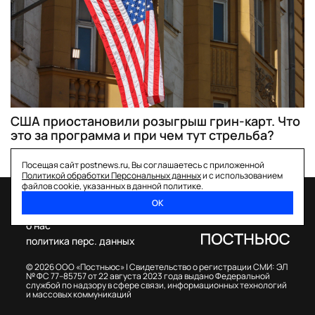
США приостановили розыгрыш грин-карт. Что
это за программа и при чем тут стрельба?
Посещая сайт postnews.ru, Вы соглашаетесь с приложенной
Политикой обработки Персональных данных
и с использованием
файлов cookie, указанных в данной политике.
ОК
спецпроекты
о нас
политика перс. данных
© 2026 ООО «Постньюс» |
Свидетельство о регистрации СМИ: ЭЛ
№ ФС 77–85757 от 22 августа 2023 года выдано Федеральной
службой по надзору в сфере связи, информационных технологий
и массовых коммуникаций