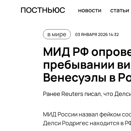
Трамп заявил, что общался с Мадуро неделю назад и п
новости
статьи
в мире
03 ЯНВАРЯ 2026 14:32
МИД РФ опрове
пребывании ви
Венесуэлы в Р
Ранее Reuters писал, что Делс
МИД России назвал фейком соо
Делси Родригес находится в Р