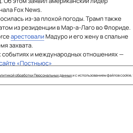
. Об этом заявил американский лидер
нала Fox News.
осилась из-за плохой погоды. Трамп также
атом из резиденции в Мар-а-Лаго во Флориде.
orce
арестовали
Мадуро и его жену в спальне
емя захвата.
х событиях и международных отношениях —
 сайте «Постньюс»
олитикой обработки Персональных данных
и с использованием файлов cookie,