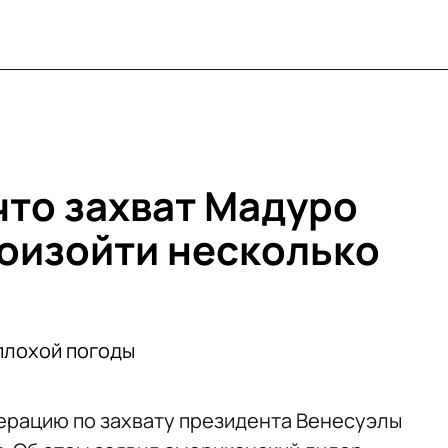
что захват Мадуро
оизойти несколько
плохой погоды
ерацию по захвату президента Венесуэлы