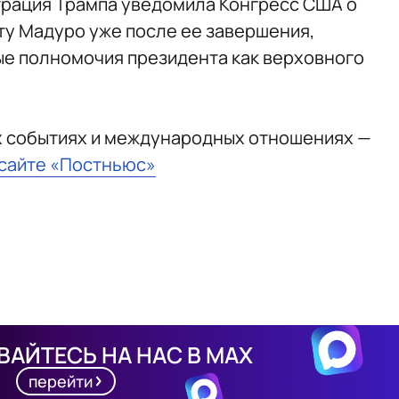
страция Трампа уведомила Конгресс США о
ту Мадуро уже после ее завершения,
ые полномочия президента как верховного
х событиях и международных отношениях —
 сайте «Постньюс»
АЙТЕСЬ НА НАС В MAX
перейти