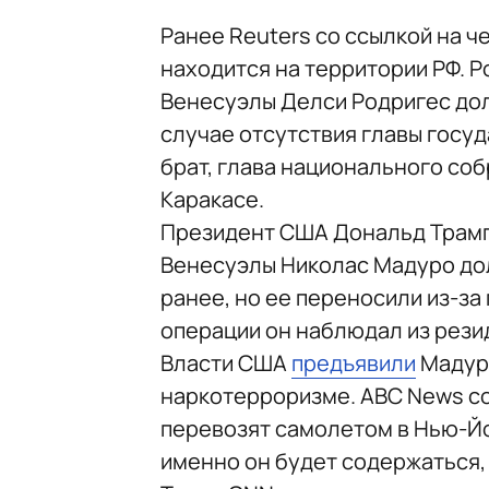
Ранее Reuters со ссылкой на ч
находится на территории РФ. Р
Венесуэлы Делси Родригес дол
случае отсутствия главы госуд
брат, глава национального соб
Каракасе.
Президент США Дональд Трам
Венесуэлы Николас Мадуро до
ранее, но ее переносили из-за 
операции он наблюдал из рези
Власти США
предъявили
Мадуро
наркотерроризме. ABC News со
перевозят самолетом в Нью-Йо
именно он будет содержаться,