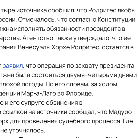
етыре источника сообщил, что Родригес якобы
оссии. Отмечалось, что согласно Конституции
жна исполнять обязанности президента в
арства. Агентство также утверждало, что ее
рания Венесуэлы Хорхе Родригес, остается в
п
заявил
, что операция по захвату президента
лжна была состояться двумя–четырьмя днями
плохой погоды. По его словам, за ходом
денции Мар-а-Лаго во Флориде.
 и его супруге обвинения в
 ссылкой на источники сообщал, что Мадуро
рк для проведения судебного процесса. Где
 не уточнялось.