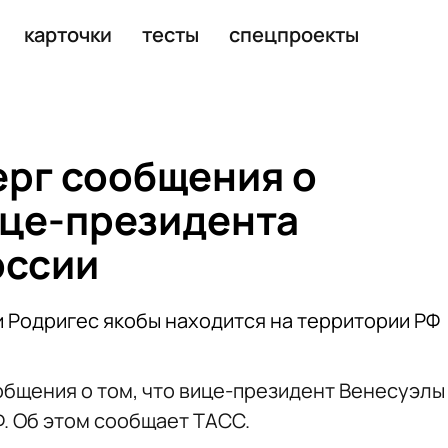
ризывал его сдаться
карточки
тесты
спецпроекты
рг сообщения о
це-президента
оссии
и Родригес якобы находится на территории РФ
бщения о том, что вице-президент Венесуэлы
Ф. Об этом сообщает ТАСС.