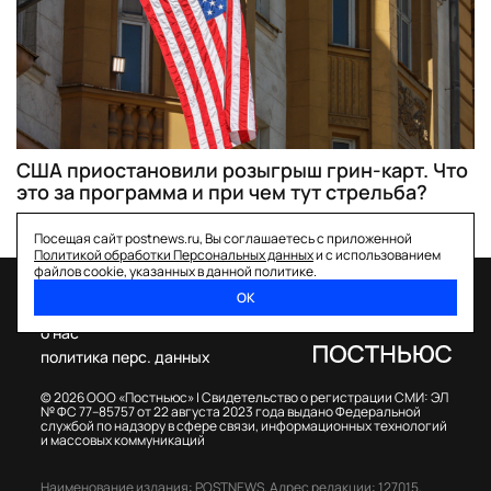
США приостановили розыгрыш грин-карт. Что
это за программа и при чем тут стрельба?
Посещая сайт postnews.ru, Вы соглашаетесь с приложенной
Политикой обработки Персональных данных
и с использованием
файлов cookie, указанных в данной политике.
ОК
спецпроекты
о нас
политика перс. данных
© 2026 ООО «Постньюс» |
Свидетельство о регистрации СМИ: ЭЛ
№ ФС 77–85757 от 22 августа 2023 года выдано Федеральной
службой по надзору в сфере связи, информационных технологий
и массовых коммуникаций
Наименование издания: POSTNEWS,
Адрес редакции: 127015,