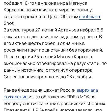
победил 16-го чемпиона мира Магнуса
Карлсена на чемпионате мира по рапиду,
который проходит в Дохе. Об этом
сообщает
Shot.
За семь туров 27-летний Артемьев набрал 6,5
очка и стал единоличным лидером турнира. В
его активе шесть побед и одна ничья,
россиянин идет по дистанции без поражений.
После партии 35-летний Магнус Карлсен
эмоционально отреагировал на результат и, по
данным источника, оттолкнул оператора.
Соревнования продлятся до 28 декабря.
Ранее Федерация шахмат России
выражала
сожаление
из-за обращения FIDE в МОК по
вопросу снятия санкций с российских сборных.
Президент ФШР Андрей Филатов заявлял, что