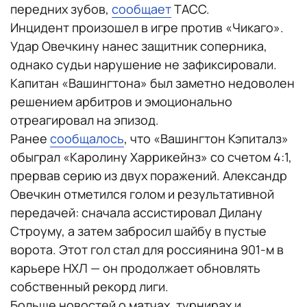
передних зубов,
сообщает
ТАСС.
Инцидент произошел в игре против «Чикаго».
Удар Овечкину нанес защитник соперника,
однако судьи нарушение не зафиксировали.
Капитан «Вашингтона» был заметно недоволен
решением арбитров и эмоционально
отреагировал на эпизод.
Ранее
сообщалось
, что «Вашингтон Кэпиталз»
обыграл «Каролину Харрикейнз» со счетом 4:1,
прервав серию из двух поражений. Александр
Овечкин отметился голом и результативной
передачей: сначала ассистировал Дилану
Строуму, а затем забросил шайбу в пустые
ворота. Этот гол стал для россиянина 901-м в
карьере НХЛ — он продолжает обновлять
собственный рекорд лиги.
Больше новостей о матчах, турнирах и