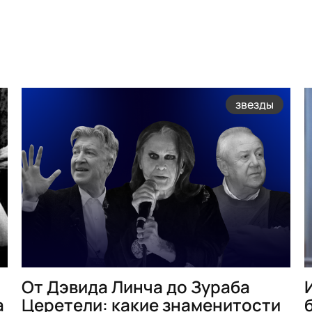
звезды
От Дэвида Линча до Зураба
а
Церетели: какие знаменитости