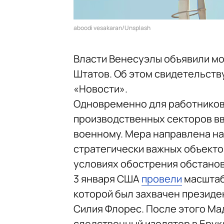
aboodi vesakaran/Unsplash
Власти Венесуэлы объявили м
Штатов. Об этом свидетельств
«Новости».
Одновременно для работников 
производственных секторов вв
военному. Мера направлена н
стратегически важных объекто
условиях обострения обстанов
3 января США
провели
масштаб
которой был захвачен президе
Силия Флорес. После этого Мад
следственный изолятор в Брук