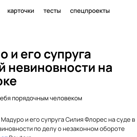
карточки
тесты
спецпроекты
о и его супруга
ей невиновности на
рке
себя порядочным человеком
Мадуро и его супруга Силия Флорес на суде в
виновности по делу о незаконном обороте