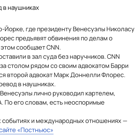
д в наушниках
ю-Йорке, где президенту Венесуэлы Николасу
лорес предъявят обвинения по делам о
 этом сообщает CNN.
ставили в зал суда без наручников. CNN
 за столом рядом со своим адвокатом Барри
ся второй адвокат Марк Доннелли Флорес.
ревод в наушниках.
р Венесуэлы лично руководил картелем,
. По его словам, есть неоспоримые
х событиях и международных отношениях —
 сайте «Постньюс»