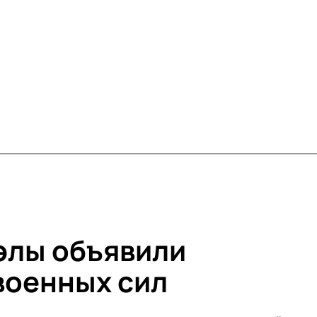
элы объявили
военных сил