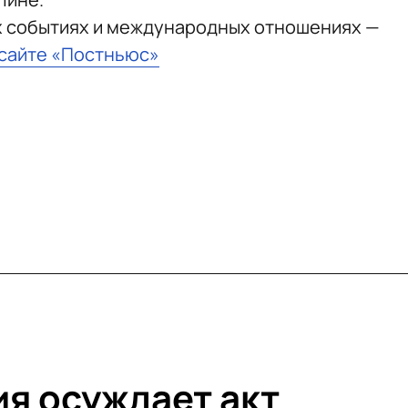
х событиях и международных отношениях —
 сайте «Постньюс»
ия осуждает акт