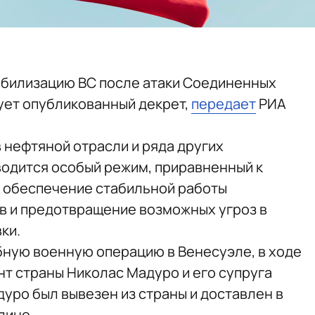
обилизацию ВС после атаки Соединенных
ует опубликованный декрет,
передает
РИА
нефтяной отрасли и ряда других
одится особый режим, приравненный к
а обеспечение стабильной работы
в и предотвращение возможных угроз в
ки.
ную военную операцию в Венесуэле, в ходе
нт страны Николас Мадуро и его супруга
уро был вывезен из страны и доставлен в
лине.