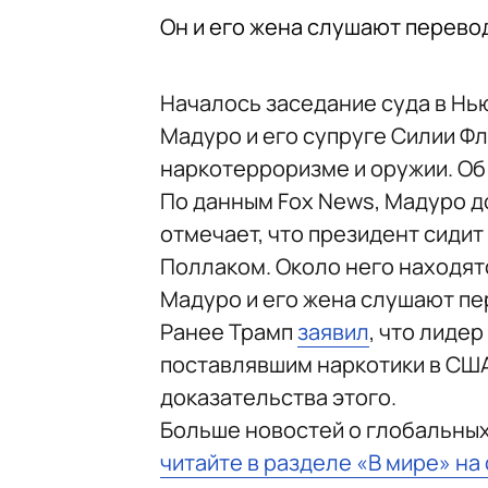
Он и его жена слушают перево
Началось заседание суда в Нь
Мадуро и его супруге Силии Ф
наркотерроризме и оружии. Об
По данным Fox News, Мадуро до
отмечает, что президент сидит
Поллаком. Около него находят
Мадуро и его жена слушают пе
Ранее Трамп
заявил
, что лиде
поставлявшим наркотики в США
доказательства этого.
Больше новостей о глобальны
читайте в разделе «В мире» на