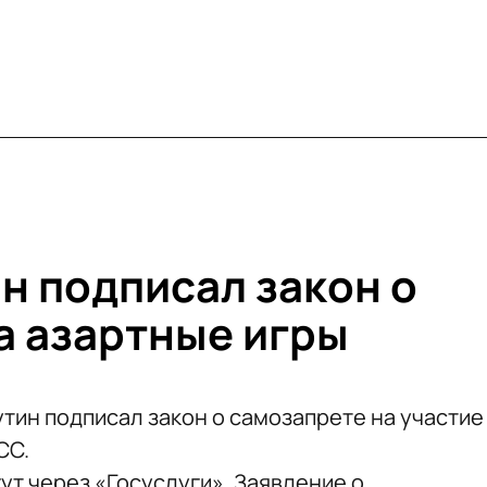
н подписал закон о
а азартные игры
тин подписал закон о самозапрете на участие
СС.
ут через «Госуслуги». Заявление о