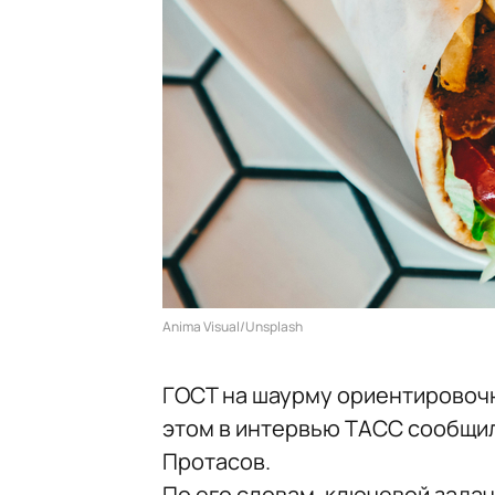
Anima Visual/Unsplash
ГОСТ на шаурму ориентировочн
этом в интервью ТАСС сообщи
Протасов.
По его словам, ключевой зада