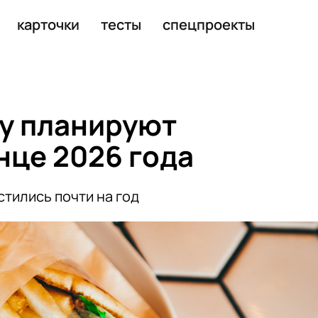
проработают в 2026 году
карточки
тесты
спецпроекты
у планируют
нце 2026 года
тились почти на год