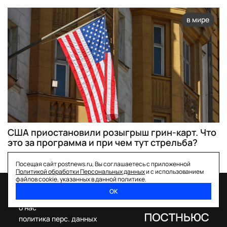
в мире
США приостановили розыгрыш грин-карт. Что
это за программа и при чем тут стрельба?
Посещая сайт postnews.ru, Вы соглашаетесь с приложенной
Политикой обработки Персональных данных
и с использованием
файлов cookie, указанных в данной политике.
ОК
спецпроекты
о нас
политика перс. данных