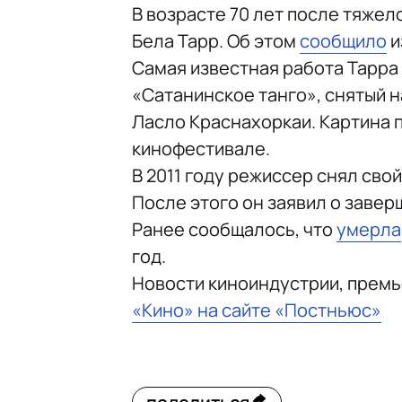
В возрасте 70 лет после тяже
Бела Тарр. Об этом
сообщило
и
Самая известная работа Тарра
«Сатанинское танго», снятый 
Ласло Краснахоркаи. Картина 
кинофестивале.
В 2011 году режиссер снял св
После этого он заявил о завер
Ранее сообщалось, что
умерла
год.
Новости киноиндустрии, прем
«Кино» на сайте «Постньюс»