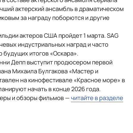
учший актерский ансамбль в драматическом
иковым за награду поборются и другие
льдии актеров США пройдет 1 марта. SAG
ючевых индустриальных наград и часто
р будущих итогов «Оскара».
онни Депп выступит продюсером первой
ана Михаила Булгакова «Мастер и
тавлен на кинофестивале «Красное море» в
ланируют начать в конце 2026 года.
ьеры и обзоры фильмов —
читайте в разделе