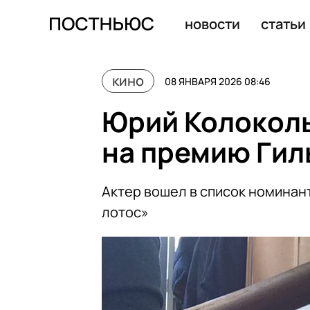
Сборы фильма «Буратино» за первую неделю превысили
новости
статьи
кино
08 ЯНВАРЯ 2026 08:46
Юрий Колокол
на премию Гил
Актер вошел в список номинан
лотос»