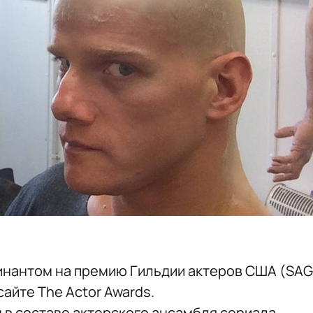
инантом на премию Гильдии актеров США (SAG
сайте The Actor Awards.
 в составе актерского ансамбля сериала