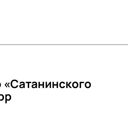
 «Сатанинского
рр