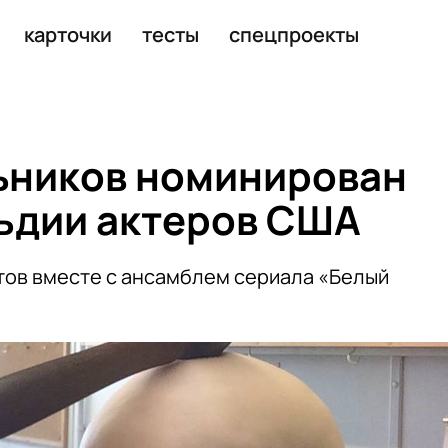
 1,5 млрд рублей
карточки
тесты
спецпроекты
ьников номинирован
ьдии актеров США
тов вместе с ансамблем сериала «Белый