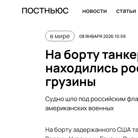
МИД Франции: Гренландия не продается и не берется 
новости
статьи
в мире
08 ЯНВАРЯ 2026 10:59
На борту танк
находились ро
грузины
Судно шло под российским фла
американских военных
На борту задержанного США т