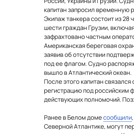
России, Украины и Грузии. Суд
капитан запросил временную р
Экипаж танкера состоит из 28 
шести граждан Грузии, включа
зафрахтовано частным операто
Американская береговая охран
заявив об отсутствии подтверж
под ее флагом. Судно распоря
вышло в Атлантический океан.
После этого капитан связался
регистрацию под российским ф
действующих полномочий. Поз
Ранее в Белом доме
сообщили
Северной Атлантике, могут пе