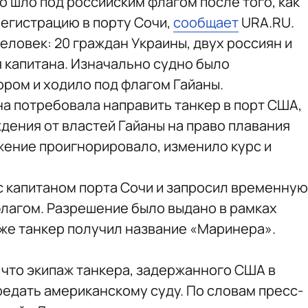
но шло под российским флагом после того, как
егистрацию в порту Сочи,
сообщает
URA.RU.
человек: 20 граждан Украины, двух россиян и
я капитана. Изначально судно было
ром и ходило под флагом Гайаны.
а потребовала направить танкер в порт США,
дения от властей Гайаны на право плавания
жение проигнорировало, изменило курс и
 с капитаном порта Сочи и запросил временную
лагом. Разрешение было выдано в рамках
же танкер получил название «Маринера».
, что экипаж танкера, задержанного США в
редать американскому суду. По словам пресс-