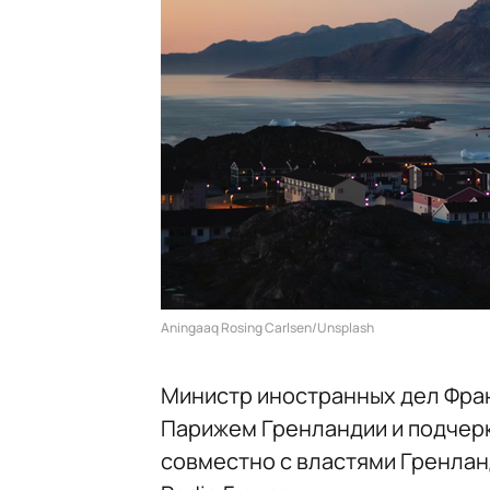
Aningaaq Rosing Carlsen/Unsplash
Министр иностранных дел Фра
Парижем Гренландии и подчерк
совместно с властями Гренланд