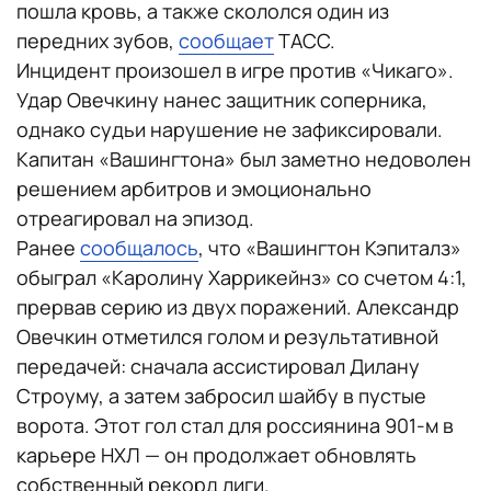
пошла кровь, а также скололся один из
передних зубов,
сообщает
ТАСС.
Инцидент произошел в игре против «Чикаго».
Удар Овечкину нанес защитник соперника,
однако судьи нарушение не зафиксировали.
Капитан «Вашингтона» был заметно недоволен
решением арбитров и эмоционально
отреагировал на эпизод.
Ранее
сообщалось
, что «Вашингтон Кэпиталз»
обыграл «Каролину Харрикейнз» со счетом 4:1,
прервав серию из двух поражений. Александр
Овечкин отметился голом и результативной
передачей: сначала ассистировал Дилану
Строуму, а затем забросил шайбу в пустые
ворота. Этот гол стал для россиянина 901-м в
карьере НХЛ — он продолжает обновлять
собственный рекорд лиги.