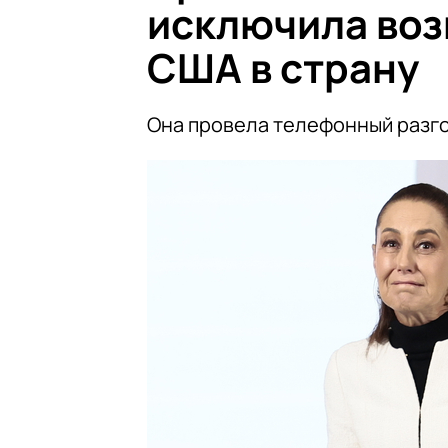
исключила во
США в страну
Она провела телефонный разг