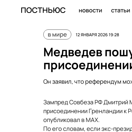
Более 500 человек погибли во время протестов в Иран
новости
статьи
в мире
12 ЯНВАРЯ 2026 19:28
Медведев пош
присоединении
Он заявил, что референдум мо
Зампред Совбеза РФ Дмитрий 
присоединении Гренландии к 
опубликовал в MAX.
По его словам, если экс-през