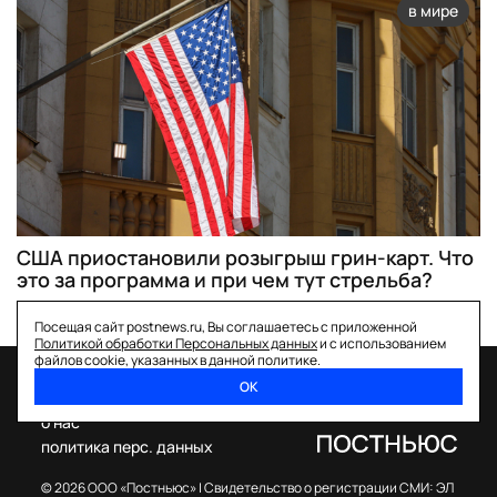
в мире
США приостановили розыгрыш грин-карт. Что
это за программа и при чем тут стрельба?
Посещая сайт postnews.ru, Вы соглашаетесь с приложенной
Политикой обработки Персональных данных
и с использованием
файлов cookie, указанных в данной политике.
ОК
спецпроекты
о нас
политика перс. данных
© 2026 ООО «Постньюс» |
Свидетельство о регистрации СМИ: ЭЛ