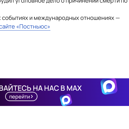
удил уголовное дело о причинении смерти по
х событиях и международных отношениях —
 сайте «Постньюс»
АЙТЕСЬ НА НАС В MAX
перейти