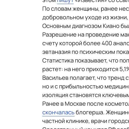
По словам женщины, ранее нес
добровольном уходе из жизни,
Основным диагнозом Киано был
Разрешение на проведение ман
счету которой более 400 анал
эвтаназия по психическим пока
Статистика показывает, что по
растет: на него приходится 5,
Васильев полагает, что тренд 
но и с прибыльностью медицин
изоляция становятся ключевым
Ранее в Москве после космето
скончалась
блогерша. Женщине
частной клинике, врачи городс