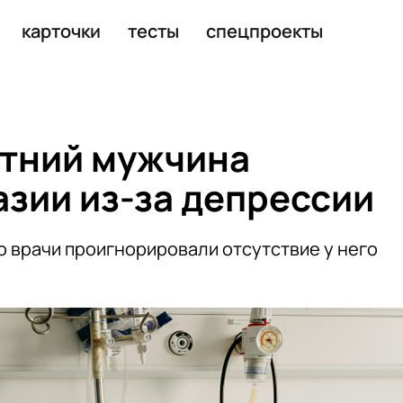
от нанесения удара по Ирану
карточки
тесты
спецпроекты
етний мужчина
азии из-за депрессии
о врачи проигнорировали отсутствие у него