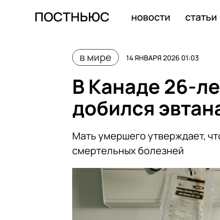
WSJ: cтраны Персидского залива предостерегают США 
новости
статьи
в мире
14 ЯНВАРЯ 2026 01:03
В Канаде 26-л
добился эвтан
Мать умершего утверждает, чт
смертельных болезней