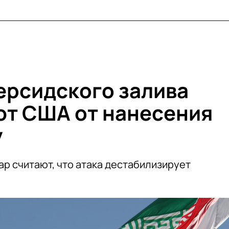
ерсидского залива
т США от нанесения
у
ар считают, что атака дестабилизирует