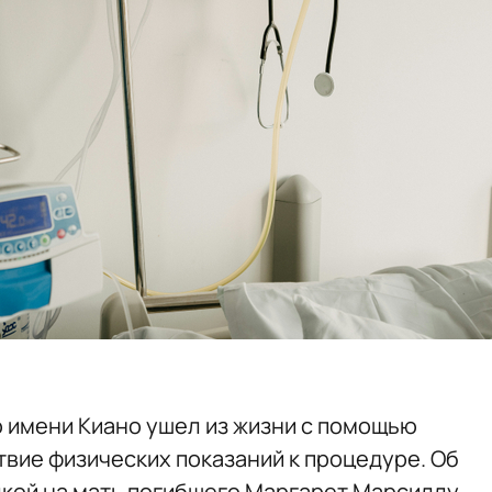
о имени Киано ушел из жизни с помощью
твие физических показаний к процедуре. Об
кой на мать погибшего Маргарет Марсиллу.