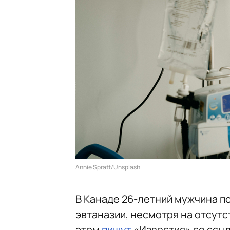
Annie Spratt/Unsplash
В Канаде 26-летний мужчина п
эвтаназии, несмотря на отсутс
этом
пишут
«Известия» со ссыл