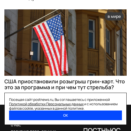
в мире
США приостановили розыгрыш грин-карт. Что
это за программа и при чем тут стрельба?
Посещая сайт postnews.ru, Вы соглашаетесь с приложенной
Политикой обработки Персональных данных
и с использованием
файлов cookie, указанных в данной политике.
ОК
спецпроекты
о нас