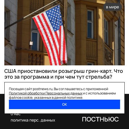
в мире
США приостановили розыгрыш грин-карт. Что
это за программа и при чем тут стрельба?
Посещая сайт postnews.ru, Вы соглашаетесь с приложенной
Политикой обработки Персональных данных
и с использованием
файлов cookie, указанных в данной политике.
ОК
спецпроекты
о нас
политика перс. данных