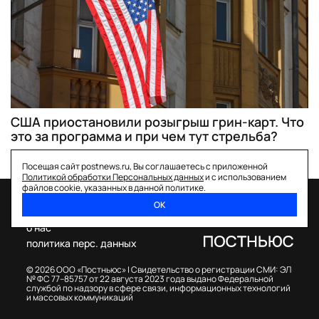
США приостановили розыгрыш грин-карт. Что
это за программа и при чем тут стрельба?
Посещая сайт postnews.ru, Вы соглашаетесь с приложенной
Политикой обработки Персональных данных
и с использованием
файлов cookie, указанных в данной политике.
ОК
спецпроекты
о нас
политика перс. данных
© 2026 ООО «Постньюс» |
Свидетельство о регистрации СМИ: ЭЛ
№ ФС 77–85757 от 22 августа 2023 года выдано Федеральной
службой по надзору в сфере связи, информационных технологий
и массовых коммуникаций