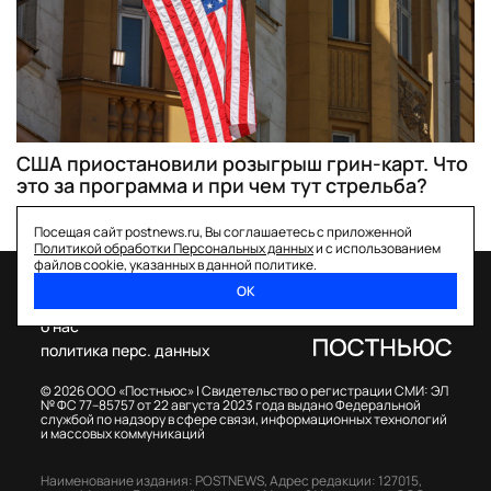
США приостановили розыгрыш грин-карт. Что
это за программа и при чем тут стрельба?
Посещая сайт postnews.ru, Вы соглашаетесь с приложенной
Политикой обработки Персональных данных
и с использованием
файлов cookie, указанных в данной политике.
ОК
спецпроекты
о нас
политика перс. данных
© 2026 ООО «Постньюс» |
Свидетельство о регистрации СМИ: ЭЛ
№ ФС 77–85757 от 22 августа 2023 года выдано Федеральной
службой по надзору в сфере связи, информационных технологий
и массовых коммуникаций
Наименование издания: POSTNEWS,
Адрес редакции: 127015,