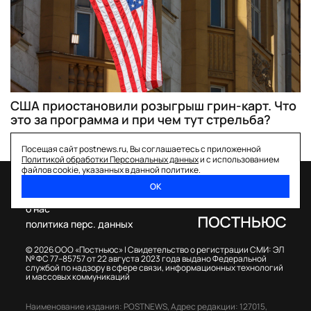
США приостановили розыгрыш грин-карт. Что
это за программа и при чем тут стрельба?
Посещая сайт postnews.ru, Вы соглашаетесь с приложенной
Политикой обработки Персональных данных
и с использованием
файлов cookie, указанных в данной политике.
ОК
спецпроекты
о нас
политика перс. данных
© 2026 ООО «Постньюс» |
Свидетельство о регистрации СМИ: ЭЛ
№ ФС 77–85757 от 22 августа 2023 года выдано Федеральной
службой по надзору в сфере связи, информационных технологий
и массовых коммуникаций
Наименование издания: POSTNEWS,
Адрес редакции: 127015,