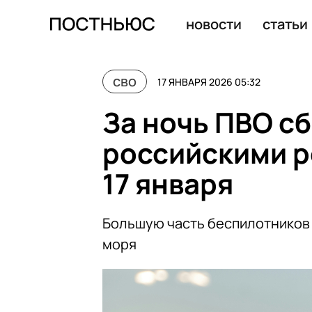
За ночь ПВО сбила 99 дронов над российскими регио
новости
статьи
сво
17 ЯНВАРЯ 2026 05:32
За ночь ПВО сб
российскими р
17 января
Большую часть беспилотников 
моря