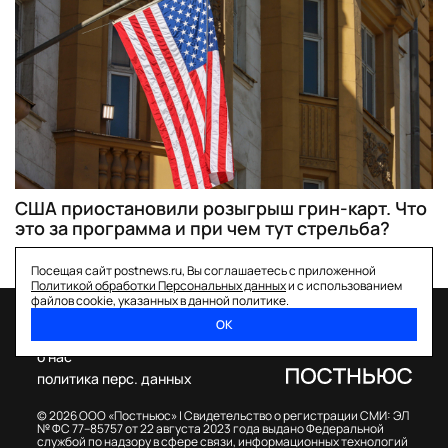
США приостановили розыгрыш грин-карт. Что
это за программа и при чем тут стрельба?
Посещая сайт postnews.ru, Вы соглашаетесь с приложенной
Политикой обработки Персональных данных
и с использованием
файлов cookie, указанных в данной политике.
ОК
спецпроекты
о нас
политика перс. данных
© 2026 ООО «Постньюс» |
Свидетельство о регистрации СМИ: ЭЛ
№ ФС 77–85757 от 22 августа 2023 года выдано Федеральной
службой по надзору в сфере связи, информационных технологий