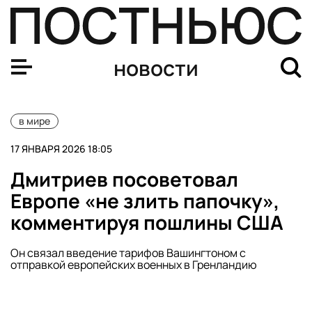
Индийскую авиакомпанию IndiGo оштрафовали на $2,4
новости
в мире
17 ЯНВАРЯ 2026 18:05
Дмитриев посоветовал
Европе «не злить папочку»,
комментируя пошлины США
Он связал введение тарифов Вашингтоном с
отправкой европейских военных в Гренландию