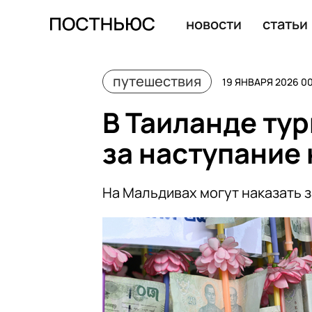
Зарубежные круизы через Азовское море могут возрод
новости
статьи
путешествия
19 ЯНВАРЯ 2026 0
В Таиланде ту
за наступание
На Мальдивах могут наказать з