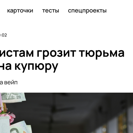
ить в России
карточки
тесты
спецпроекты
0:02
ристам грозит тюрьма
 на купюру
а вейп