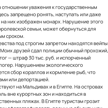
 в отношении уважения к государственным
десь запрещено ронять, наступать или даже
к на них изображен монарх. Нарушение этого
королевской семьи, может обернуться для
ым сроком.
евства под строгим запретом находятся вейпы
 «Моих друзей сдал полиции обычный прохожий
тог — штраф 30 тыс. руб. и испорченный
блогер. Нарушением экологического
ется сбор кораллов и кормление рыб, что
ами или депортацией.
твуют на Мальдивах и в Египте. На островах
ль вне курортных зон и находиться в
твенных пляжах. В Египте туристам грозит