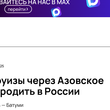
АЙТЕСЬ НА НАС В MAX
перейти
:25
уизы через Азовское
зродить в России
 — Батуми