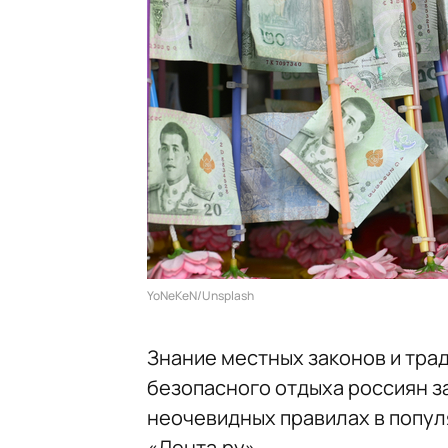
YoNeKeN/Unsplash
Знание местных законов и тра
безопасного отдыха россиян з
неочевидных правилах в попул
«Лента.ру».