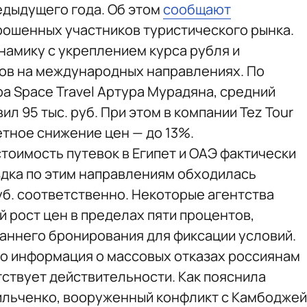
едыдущего года. Об этом
сообщают
рошенных участников туристического рынка.
намику с укреплением курса рубля и
ов на международных направлениях. По
а Space Travel Артура Мурадяна, средний
л 95 тыс. руб. При этом в компании Tez Tour
тное снижение цен — до 13%.
тоимость путевок в Египет и ОАЭ фактически
здка по этим направлениям обходилась
 руб. соответственно. Некоторые агентства
 рост цен в пределах пяти процентов,
аннего бронирования для фиксации условий.
что информация о массовых отказах россиянам
тствует действительности. Как пояснила
ильченко, вооруженный конфликт с Камбоджей