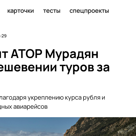
купюру
карточки
тесты
спецпроекты
:29
нт АТОР Мурадян
ешевении туров за
лагодаря укреплению курса рубля и
дных авиарейсов