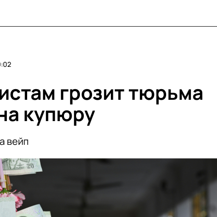
0:02
ристам грозит тюрьма
 на купюру
а вейп