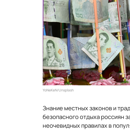
YoNeKeN/Unsplash
Знание местных законов и тра
безопасного отдыха россиян з
неочевидных правилах в попул