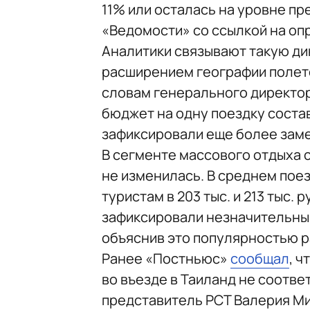
11% или осталась на уровне пр
«Ведомости» со ссылкой на оп
Аналитики связывают такую ди
расширением географии полет
словам генерального директор
бюджет на одну поездку состави
зафиксировали еще более заме
В сегменте массового отдыха с
не изменилась. В среднем пое
туристам в 203 тыс. и 213 тыс.
зафиксировали незначительный
объяснив это популярностью р
Ранее «Постньюс»
сообщал
, 
во въезде в Таиланд не соотве
представитель РСТ Валерия М