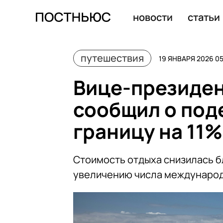
В Таиланде туристам грозит тюрьма за наступание на 
новости
статьи
путешествия
19 ЯНВАРЯ 2026 05
Вице-президе
сообщил о под
границу на 11%
Стоимость отдыха снизилась б
увеличению числа междунаро