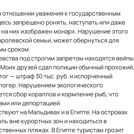
 в отношении уважения к государственным
десь запрещено ронять, наступать или даже
к на них изображен монарх. Нарушение этого
королевской семьи, может обернуться для
ым сроком.
евства под строгим запретом находятся вейпы
 «Моих друзей сдал полиции обычный прохожий
тог — штраф 30 тыс. руб. и испорченный
блогер. Нарушением экологического
ется сбор кораллов и кормление рыб, что
ами или депортацией.
твуют на Мальдивах и в Египте. На островах
ль вне курортных зон и находиться в
твенных пляжах. В Египте туристам грозит