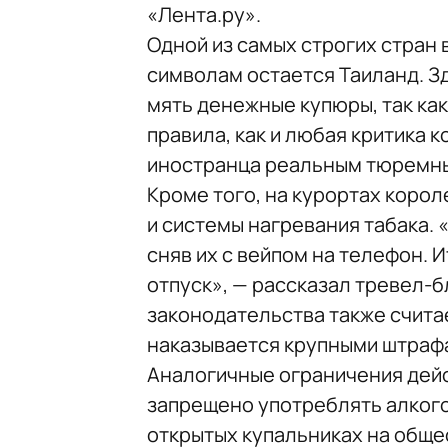
«Лента.ру».
Одной из самых строгих стран
символам остается Таиланд. З
мять денежные купюры, так ка
правила, как и любая критика 
иностранца реальным тюремн
Кроме того, на курортах корол
и системы нагревания табака.
сняв их с вейпом на телефон. И
отпуск», — рассказал тревел-
законодательства также счита
наказывается крупными штраф
Аналогичные ограничения дейс
запрещено употреблять алкого
открытых купальниках на общес