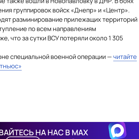
е также вошли в Новопавловку в ДНР. В боях
ния группировок войск «Днепр» и «Центр».
дят разминирование прилежащих территорий
ступление по всем направлениям
е, что за сутки ВСУ потеряли около 1 305
зоне специальной военной операции —
читайте
стньюс»
АЙТЕСЬ НА НАС В MAX