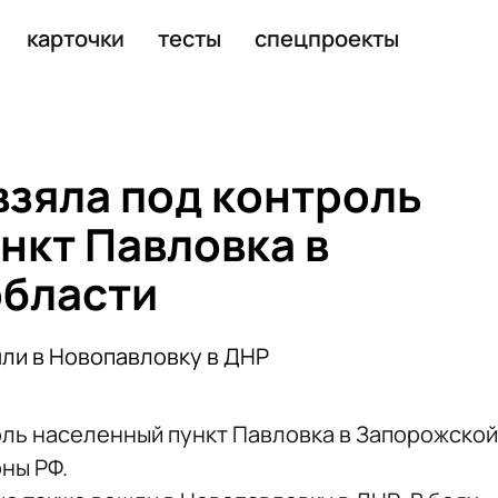
егионами России
карточки
тесты
спецпроекты
взяла под контроль
нкт Павловка в
области
ли в Новопавловку в ДНР
оль населенный пункт Павловка в Запорожской
ны РФ.