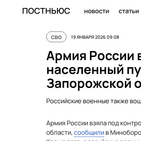
За ночь российские ПВО сбили 92 беспилотника над р
новости
статьи
сво
19 ЯНВАРЯ 2026 09:08
Армия России 
населенный пу
Запорожской 
Российские военные также вош
Армия России взяла под контр
области,
сообщили
в Миноборо