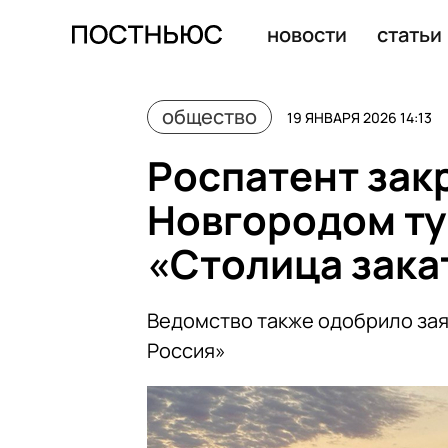
Каждый четвертый россиянин ошибался при покупках з
новости
статьи
общество
19 ЯНВАРЯ 2026 14:13
Роспатент зак
Новгородом ту
«Столица зака
Ведомство также одобрило зая
Россия»