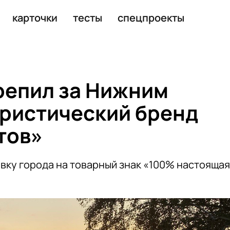
а рубежом из-за языка
карточки
тесты
спецпроекты
репил за Нижним
ристический бренд
тов»
вку города на товарный знак «100% настоящая