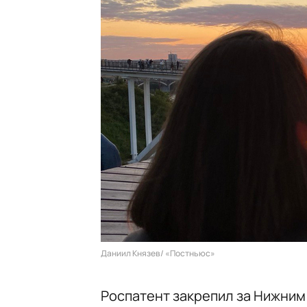
Даниил Князев/ «Постньюс»
Роспатент закрепил за Нижним