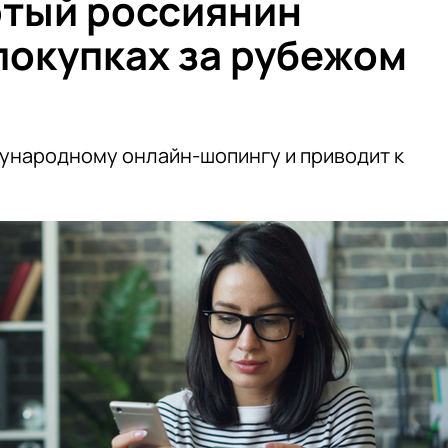
ртый россиянин
покупках за рубежом
ународному онлайн-шопингу и приводит к