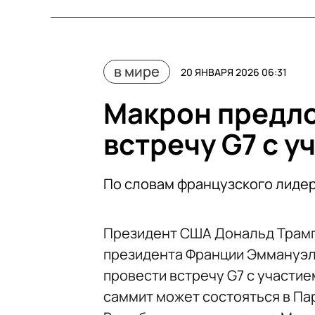
в мире
20 ЯНВАРЯ 2026 06:31
Макрон предло
встречу G7 с у
По словам французского лидер
Президент США Дональд Трамп 
президента Франции Эммануэл
провести встречу G7 с участие
саммит может состояться в Пар