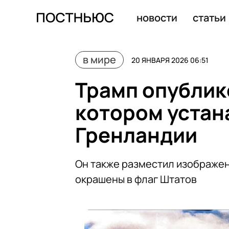
Макрон предложил Трампу провести встречу G7 с уча
новости
статьи
в мире
20 ЯНВАРЯ 2026 06:51
Трамп опублик
котором устан
Гренландии
Он также разместил изображен
окрашены в флаг Штатов