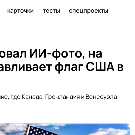
стием России
карточки
тесты
спецпроекты
овал ИИ-фото, на
авливает флаг США в
ие, где Канада, Гренландия и Венесуэла