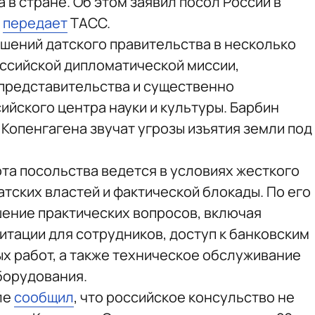
 в стране. Об этом заявил посол России в
,
передает
ТАСС.
ешений датского правительства в несколько
ссийской дипломатической миссии,
представительства и существенно
ийского центра науки и культуры. Барбин
 Копенгагена звучат угрозы изъятия земли под
ота посольства ведется в условиях жесткого
тских властей и фактической блокады. По его
ение практических вопросов, включая
итации для сотрудников, доступ к банковским
х работ, а также техническое обслуживание
борудования.
ле
сообщил
, что российское консульство не