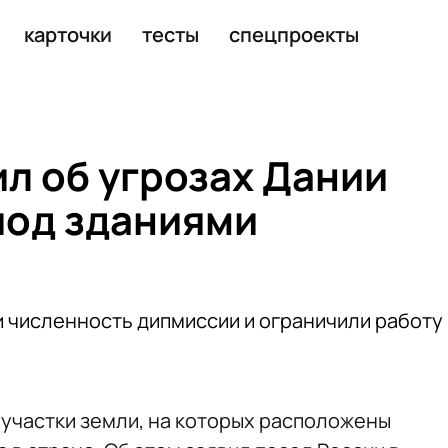
ра по Газе
карточки
тесты
спецпроекты
ил об угрозах Дании
под зданиями
и численность дипмиссии и ограничили работу
 участки земли, на которых расположены