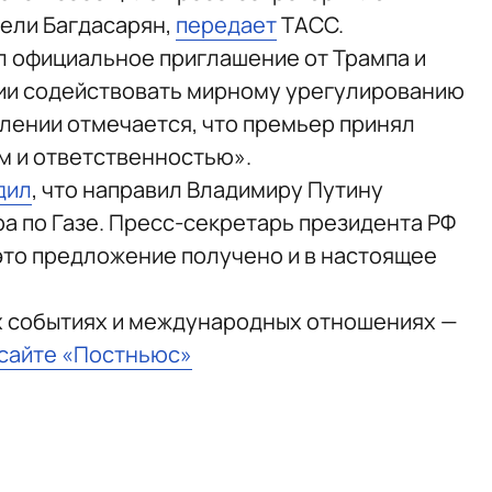
ели Багдасарян,
передает
ТАСС.
л официальное приглашение от Трампа и
ии содействовать мирному урегулированию
явлении отмечается, что премьер принял
м и ответственностью».
дил
, что направил Владимиру Путину
а по Газе. Пресс-секретарь президента РФ
это предложение получено и в настоящее
х событиях и международных отношениях —
 сайте «Постньюс»