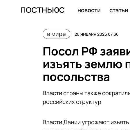
Пашинян принял приглашение Трампа войти в Совет ми
новости
статьи
в мире
20 ЯНВАРЯ 2026 07:36
Посол РФ заяв
изъять землю 
посольства
Власти страны также сократил
российских структур
Власти Дании угрожают изъять