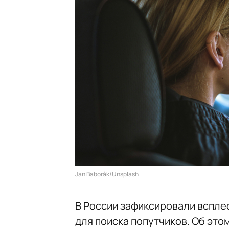
Jan Baborák/Unsplash
В России зафиксировали вспле
для поиска попутчиков. Об эт