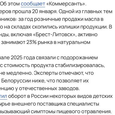
 Об этом
сообщает
«Коммерсантъ».
еров прошла 20 января. Одной из главных тем
ников: за год розничные продажи масла в
го на складах скопились излишки продукции. В
нды, включая «Брест-Литовск», активно
 занимают 23% рынка в натуральном
чале 2025 года связали с подорожанием
ас стоимость продукта стабилизировалась,
не медленно. Эксперты отмечают, что
 Белоруссии ниже, что позволяет их
нцию у отечественных заводов.
тил
оборот в России некоторых видов детских
 сырье внешнего поставщика специалисты
 вызывающий симптомы пищевого отравления.