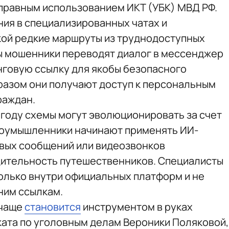
правным использованием ИКТ (УБК) МВД РФ.
ия в специализированных чатах и
кой редкие маршруты из труднодоступных
ы мошенники переводят диалог в мессенджер
нговую ссылку для якобы безопасного
разом они получают доступ к персональным
раждан.
 году схемы могут эволюционировать за счет
лоумышленники начинают применять ИИ-
овых сообщений или видеозвонков
дительность путешественников. Специалисты
олько внутри официальных платформ и не
ним ссылкам.
 чаще
становится
инструментом в руках
ката по уголовным делам Вероники Поляковой,