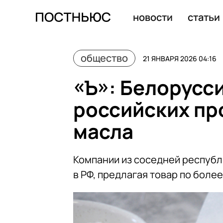
УБК МВД: аферисты ищут жертв через сервисы поиска
новости
статьи
общество
21 ЯНВАРЯ 2026 04:16
«Ъ»: Белорусс
российских пр
масла
Компании из соседней республ
в РФ, предлагая товар по боле