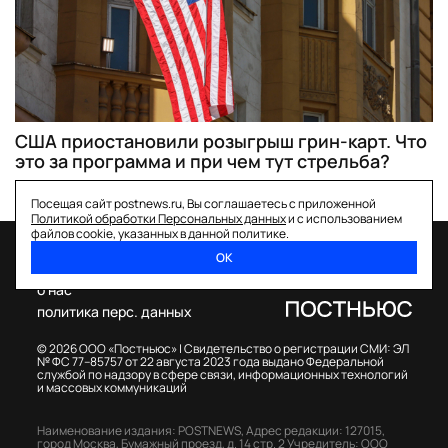
США приостановили розыгрыш грин-карт. Что
это за программа и при чем тут стрельба?
Посещая сайт postnews.ru, Вы соглашаетесь с приложенной
Политикой обработки Персональных данных
и с использованием
файлов cookie, указанных в данной политике.
ОК
спецпроекты
о нас
политика перс. данных
© 2026 ООО «Постньюс» |
Свидетельство о регистрации СМИ: ЭЛ
№ ФС 77–85757 от 22 августа 2023 года выдано Федеральной
службой по надзору в сфере связи, информационных технологий
и массовых коммуникаций
Наименование издания: POSTNEWS,
Адрес редакции: 127015,
город Москва, Бумажный проезд, д. 14 стр. 2
Учредитель: ООО