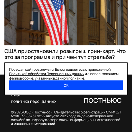
США приостановили розыгрыш грин-карт. Что
это за программа и при чем тут стрельба?
Посещая сайт postnews.ru, Вы соглашаетесь с приложенной
Политикой обработки Персональных данных
и с использованием
файлов cookie, указанных в данной политике.
ОК
спецпроекты
о нас
политика перс. данных
© 2026 ООО «Постньюс» |
Свидетельство о регистрации СМИ: ЭЛ
№ ФС 77–85757 от 22 августа 2023 года выдано Федеральной
службой по надзору в сфере связи, информационных технологий
и массовых коммуникаций