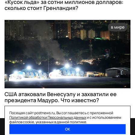
«Кусок льда» за сотни миллионов долларов:
сколько стоит Гренландия?
в мире
США атаковали Венесуэлу и захватили ее
президента Мадуро. Что известно?
Посещая сайт postnews.ru, Вы соглашаетесь с приложенной
Политикой обработки Персональных данных
и с использованием
файлов cookie, указанных в данной политике.
ОК
спецпроекты