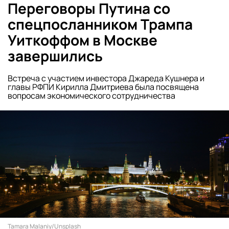
Переговоры Путина со
спецпосланником Трампа
Уиткоффом в Москве
завершились
Встреча с участием инвестора Джареда Кушнера и
главы РФПИ Кирилла Дмитриева была посвящена
вопросам экономического сотрудничества
Tamara Malaniy/Unsplash