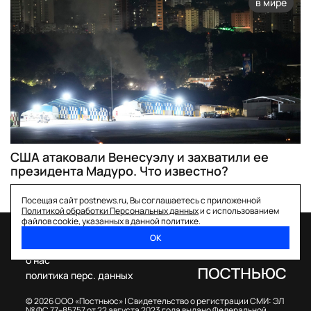
в мире
США атаковали Венесуэлу и захватили ее
президента Мадуро. Что известно?
Посещая сайт postnews.ru, Вы соглашаетесь с приложенной
Политикой обработки Персональных данных
и с использованием
файлов cookie, указанных в данной политике.
ОК
спецпроекты
о нас
политика перс. данных
© 2026 ООО «Постньюс» |
Свидетельство о регистрации СМИ: ЭЛ
№ ФС 77–85757 от 22 августа 2023 года выдано Федеральной