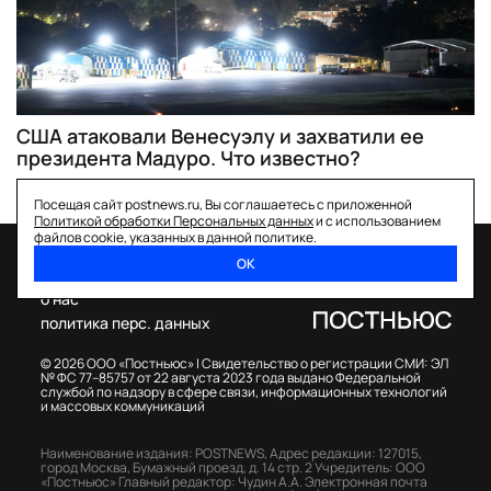
США атаковали Венесуэлу и захватили ее
президента Мадуро. Что известно?
Посещая сайт postnews.ru, Вы соглашаетесь с приложенной
Политикой обработки Персональных данных
и с использованием
файлов cookie, указанных в данной политике.
ОК
спецпроекты
о нас
политика перс. данных
© 2026 ООО «Постньюс» |
Свидетельство о регистрации СМИ: ЭЛ
№ ФС 77–85757 от 22 августа 2023 года выдано Федеральной
службой по надзору в сфере связи, информационных технологий
и массовых коммуникаций
Наименование издания: POSTNEWS,
Адрес редакции: 127015,
город Москва, Бумажный проезд, д. 14 стр. 2
Учредитель: ООО
«Постньюс»
Главный редактор: Чудин А.А.
Электронная почта