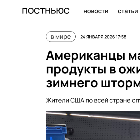
Трамп заявил о выгрузке венесуэльской нефти с семи 
новости
статьи
в мире
24 ЯНВАРЯ 2026 17:58
Американцы м
продукты в ож
зимнего штор
Жители США по всей стране оп