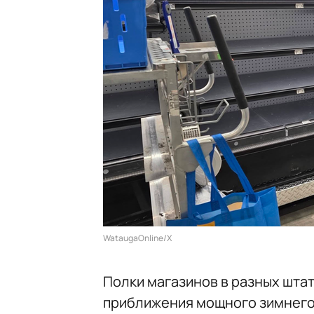
WataugaOnline/X
Полки магазинов в разных шта
приближения мощного зимнего