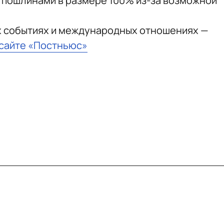
 пошлинами в размере 100% из-за возможной
х событиях и международных отношениях —
 сайте «Постньюс»