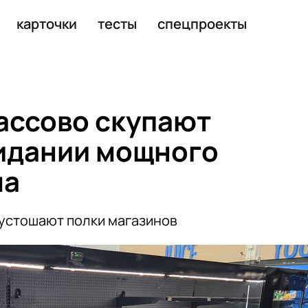
захваченных танкеров
карточки
тесты
спецпроекты
ассово скупают
идании мощного
ма
устошают полки магазинов