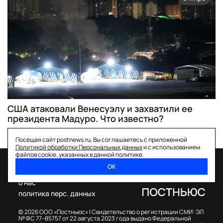
США атаковали Венесуэлу и захватили ее
президента Мадуро. Что известно?
Посещая сайт postnews.ru, Вы соглашаетесь с приложенной
Политикой обработки Персональных данных
и с использованием
файлов cookie, указанных в данной политике.
ОК
спецпроекты
о нас
политика перс. данных
© 2026 ООО «Постньюс» |
Свидетельство о регистрации СМИ: ЭЛ
№ ФС 77–85757 от 22 августа 2023 года выдано Федеральной