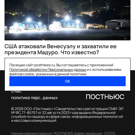
США атаковали Венесуэлу и захватили ее
президента Мадуро. Что известно?
Посещая сайт postnews.ru, Вы соглашаетесь с приложенной
Политикой обработки Персональных данных
и с использованием
файлов cookie, указанных в данной политике.
ОК
спецпроекты
о нас
политика перс. данных
© 2026 ООО «Постньюс» |
Свидетельство о регистрации СМИ: ЭЛ
№ ФС 77–85757 от 22 августа 2023 года выдано Федеральной
службой по надзору в сфере связи, информационных технологий
и массовых коммуникаций
Наименование издания: POSTNEWS,
Адрес редакции: 127015,