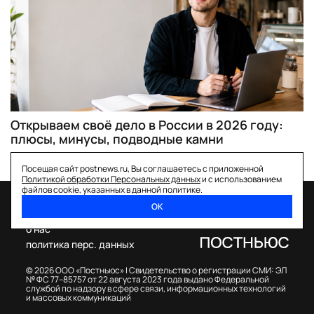
Открываем своё дело в России в 2026 году:
плюсы, минусы, подводные камни
Посещая сайт postnews.ru, Вы соглашаетесь с приложенной
Политикой обработки Персональных данных
и с использованием
файлов cookie, указанных в данной политике.
ОК
спецпроекты
о нас
политика перс. данных
© 2026 ООО «Постньюс» |
Свидетельство о регистрации СМИ: ЭЛ
№ ФС 77–85757 от 22 августа 2023 года выдано Федеральной
службой по надзору в сфере связи, информационных технологий
и массовых коммуникаций